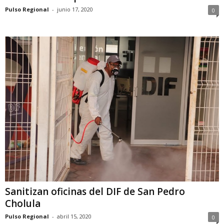
Pulso Regional
-
junio 17, 2020
0
Sanitizan oficinas del DIF de San Pedro
Cholula
Pulso Regional
-
abril 15, 2020
0