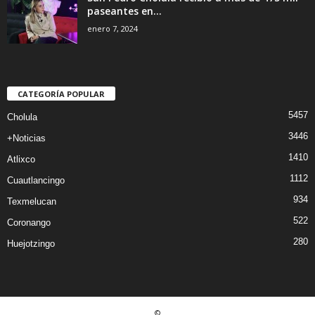
paseantes en...
enero 7, 2024
CATEGORÍA POPULAR
5457
Cholula
3446
+Noticias
1410
Atlixco
1112
Cuautlancingo
934
Texmelucan
522
Coronango
280
Huejotzingo
©