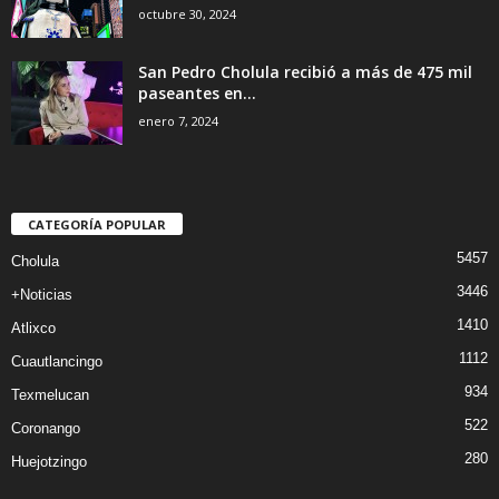
octubre 30, 2024
San Pedro Cholula recibió a más de 475 mil
paseantes en...
enero 7, 2024
CATEGORÍA POPULAR
5457
Cholula
3446
+Noticias
1410
Atlixco
1112
Cuautlancingo
934
Texmelucan
522
Coronango
280
Huejotzingo