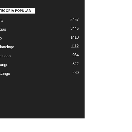
TEGORÍA POPULAR
5457
la
3446
cias
1410
o
1112
lancingo
934
elucan
522
ango
280
tzingo