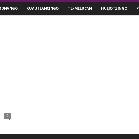
RONANGO
CUAUTLANCINGO
TEXMELUCAN
HUEJOTZINGO
P
a
0