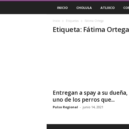
P
INICIO
CHOLULA
ATLIXCO
CO
u
l
s
Inicio
Etiquetas
Fátima Ortega
Etiqueta: Fátima Orteg
o
R
e
g
i
o
n
a
l
Entregan a spay a su dueña,
uno de los perros que...
Pulso Regional
-
junio 14, 2021