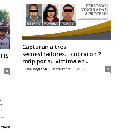
Capturan a tres
secuestradores… cobraron 2
TIS
mdp por su víctima en...
Pulso Regional
-
noviembre 25, 2020
0
0