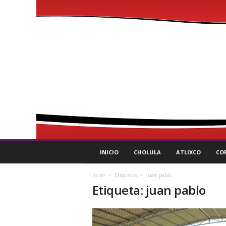
P
INICIO
CHOLULA
ATLIXCO
CO
u
l
Inicio
Etiquetas
Juan pablo
s
Etiqueta: juan pablo
o
R
e
g