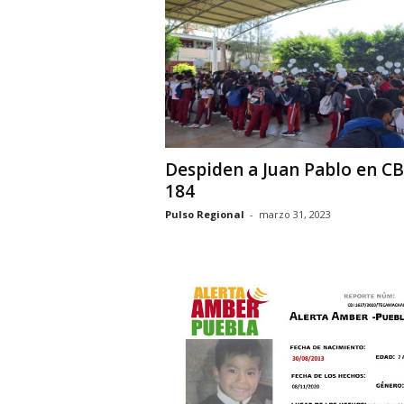
i
o
n
a
l
Despiden a Juan Pablo en CB
184
Pulso Regional
-
marzo 31, 2023