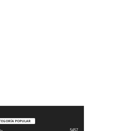
TEGORÍA POPULAR
5457
la