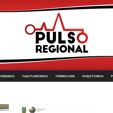
RONANGO
CUAUTLANCINGO
TEXMELUCAN
HUEJOTZINGO
P