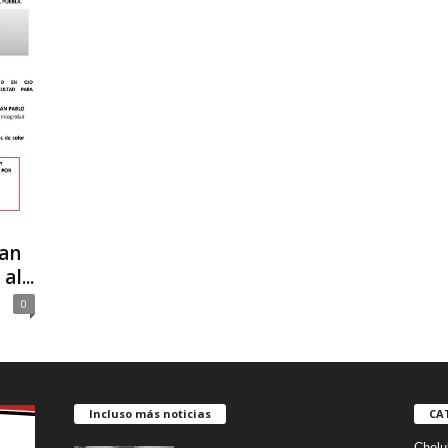
uan
l...
0
Incluso más noticias
CA
Cholu