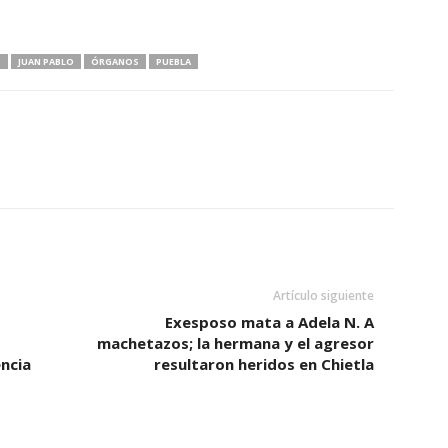
S
JUAN PABLO
ÓRGANOS
PUEBLA
Artículo siguiente
Exesposo mata a Adela N. A
machetazos; la hermana y el agresor
encia
resultaron heridos en Chietla