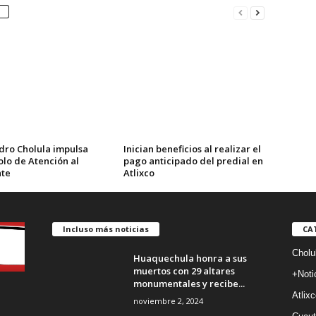
dro Cholula impulsa
Inician beneficios al realizar el
olo de Atención al
pago anticipado del predial en
te
Atlixco
Incluso más noticias
CA
Cholu
Huaquechula honra a sus
muertos con 29 altares
+Noti
monumentales y recibe...
Atlixc
noviembre 2, 2024