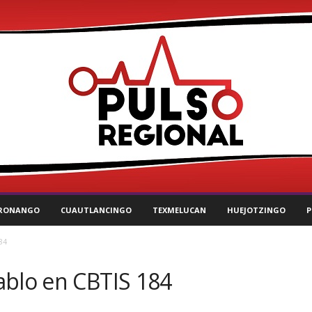
RONANGO
CUAUTLANCINGO
TEXMELUCAN
HUEJOTZINGO
P
84
ablo en CBTIS 184