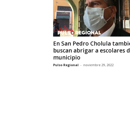
i
o
n
a
l
En San Pedro Cholula tambi
buscan abrigar a escolares d
municipio
Pulso Regional
-
noviembre 29, 2022