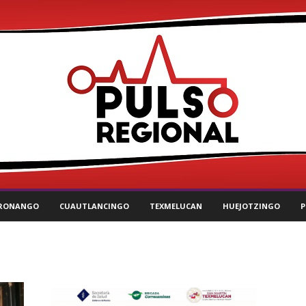
RONANGO
CUAUTLANCINGO
TEXMELUCAN
HUEJOTZINGO
P