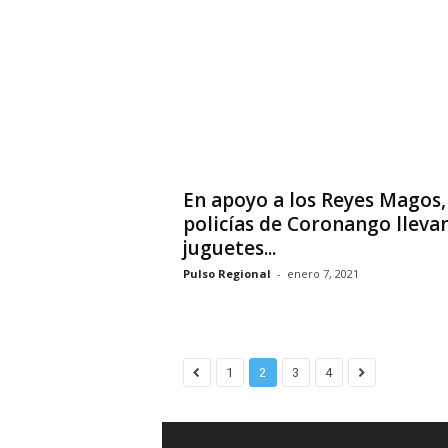
En apoyo a los Reyes Magos,
policías de Coronango lleva
juguetes...
Pulso Regional
-
enero 7, 2021
1
2
3
4