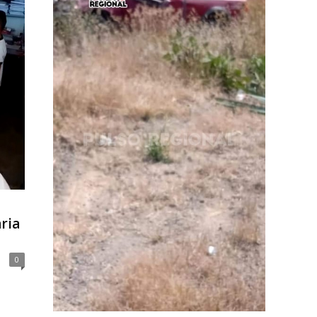
ria
0