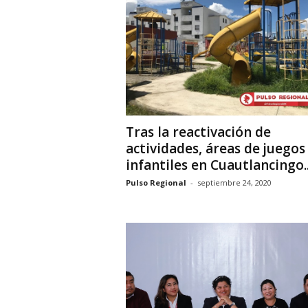
i
o
n
a
l
Tras la reactivación de
actividades, áreas de juegos
infantiles en Cuautlancingo..
Pulso Regional
-
septiembre 24, 2020