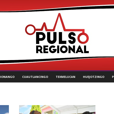
RONANGO
CUAUTLANCINGO
TEXMELUCAN
HUEJOTZINGO
P