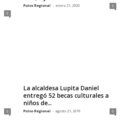
Pulso Regional
-
enero 21, 2020
0
0
La alcaldesa Lupita Daniel
entregó 52 becas culturales a
niños de...
Pulso Regional
-
agosto 21, 2019
0
0