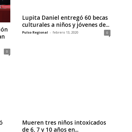
Lupita Daniel entregó 60 becas
culturales a niños y jóvenes de...
ión
Pulso Regional
-
febrero 13, 2020
0
an
0
ó
Mueren tres niños intoxicados
de 6, 7 y 10 años en...