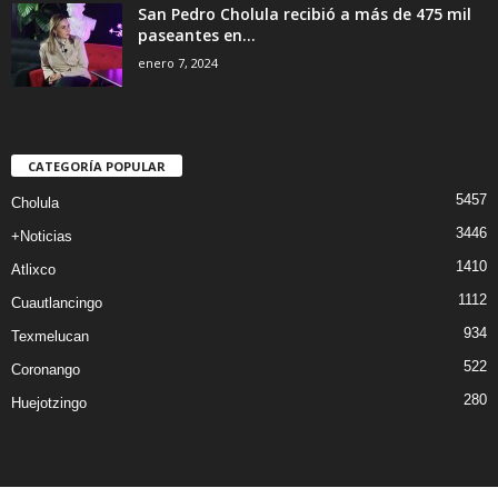
San Pedro Cholula recibió a más de 475 mil
paseantes en...
enero 7, 2024
CATEGORÍA POPULAR
5457
Cholula
3446
+Noticias
1410
Atlixco
1112
Cuautlancingo
934
Texmelucan
522
Coronango
280
Huejotzingo