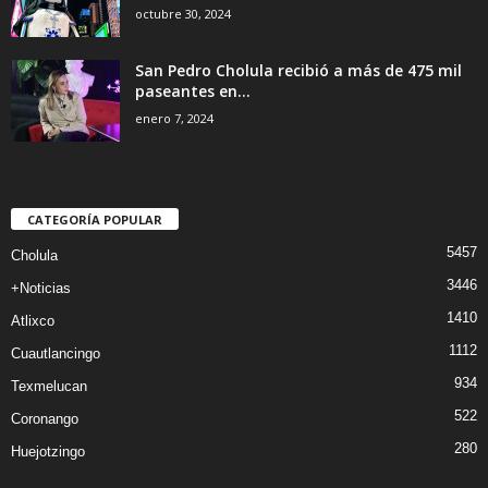
octubre 30, 2024
San Pedro Cholula recibió a más de 475 mil
paseantes en...
enero 7, 2024
CATEGORÍA POPULAR
5457
Cholula
3446
+Noticias
1410
Atlixco
1112
Cuautlancingo
934
Texmelucan
522
Coronango
280
Huejotzingo