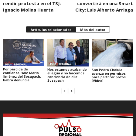
rendir protesta en el TSJ:
convertirá en una Smart
Ignacio Molina Huerta
City: Luis Alberto Arriaga
Artículos relacionados
Más del autor
Por pérdida de
Nos estamos acabando
San Pedro Cholula
confianza, sale Mario
el agua y no hacemos
avanza en permisos
Jiménez del Sosapach;
conciencia de ello:
para perforar pozos
habrá denuncia
Sosapach
(Video)