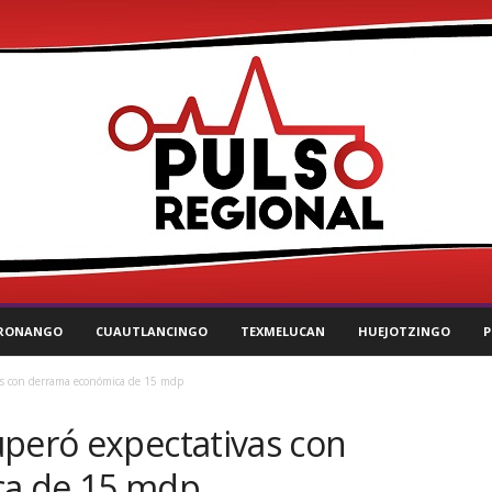
RONANGO
CUAUTLANCINGO
TEXMELUCAN
HUEJOTZINGO
P
as con derrama económica de 15 mdp
uperó expectativas con
a de 15 mdp