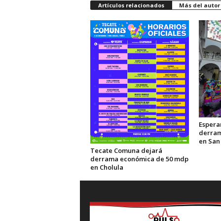
Artículos relacionados
Más del autor
Esperan
derram
en San
Tecate Comuna dejará
derrama económica de 50 mdp
en Cholula