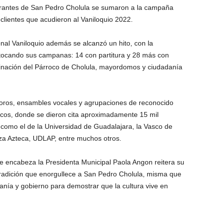
urantes de San Pedro Cholula se sumaron a la campaña
 clientes que acudieron al Vaniloquio 2022.
onal Vaniloquio además se alcanzó un hito, con la
o tocando sus campanas: 14 con partitura y 28 más con
dinación del Párroco de Cholula, mayordomos y ciudadanía
coros, ensambles vocales y agrupaciones de reconocido
icos, donde se dieron cita aproximadamente 15 mil
s como el de la Universidad de Guadalajara, la Vasco de
nza Azteca, UDLAP, entre muchos otros.
e encabeza la Presidenta Municipal Paola Angon reitera su
radición que enorgullece a San Pedro Cholula, misma que
danía y gobierno para demostrar que la cultura vive en