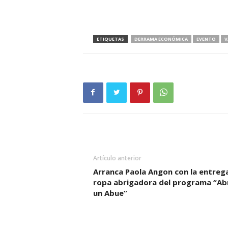
ETIQUETAS
DERRAMA ECONÓMICA
EVENTO
V
Artículo anterior
Arranca Paola Angon con la entreg
ropa abrigadora del programa “Ab
un Abue”