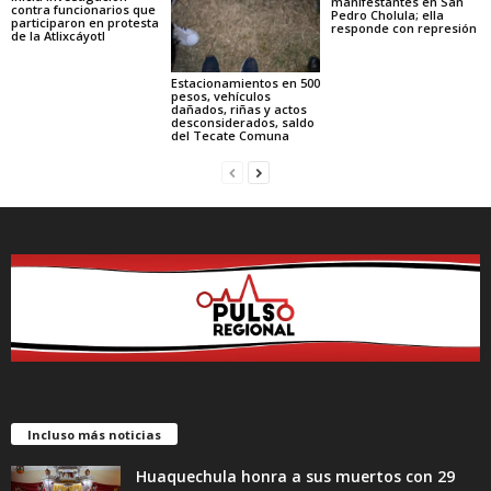
manifestantes en San
contra funcionarios que
Pedro Cholula; ella
participaron en protesta
responde con represión
de la Atlixcáyotl
Estacionamientos en 500
pesos, vehículos
dañados, riñas y actos
desconsiderados, saldo
del Tecate Comuna
Incluso más noticias
Huaquechula honra a sus muertos con 29