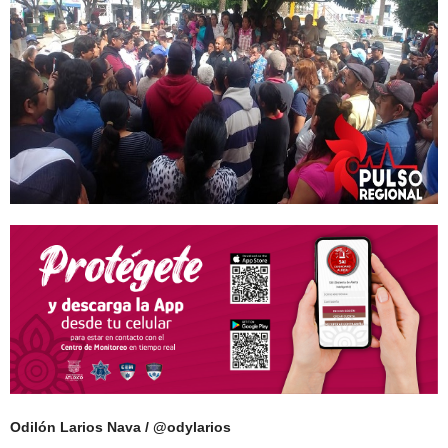
Odilón Larios Nava / @odylarios