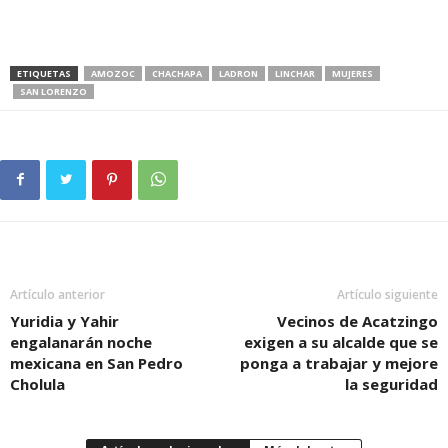
ETIQUETAS
AMOZOC
CHACHAPA
LADRON
LINCHAR
MUJERES
SAN LORENZO
Artículo anterior
Artículo siguiente
Yuridia y Yahir
Vecinos de Acatzingo
engalanarán noche
exigen a su alcalde que se
mexicana en San Pedro
ponga a trabajar y mejore
Cholula
la seguridad