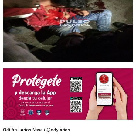
Odilón Larios Nava / @odylarios