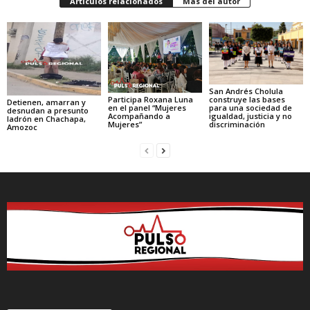
Artículos relacionados
Más del autor
San Andrés Cholula
Participa Roxana Luna
construye las bases
Detienen, amarran y
en el panel “Mujeres
para una sociedad de
desnudan a presunto
Acompañando a
igualdad, justicia y no
ladrón en Chachapa,
Mujeres”
discriminación
Amozoc