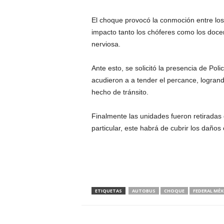
El choque provocó la conmoción entre los 
impacto tanto los chóferes como los docen
nerviosa.
Ante esto, se solicitó la presencia de Po
acudieron a a tender el percance, logrand
hecho de tránsito.
Finalmente las unidades fueron retiradas d
particular, este habrá de cubrir los daños
ETIQUETAS
AUTOBUS
CHOQUE
FEDERAL MÉX