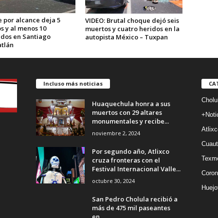
 por alcance deja 5
VIDEO: Brutal choque dejó seis
s y al menos 10
muertos y cuatro heridos en la
ados en Santiago
autopista México – Tuxpan
tlán
Incluso más noticias
CA
Cholu
Huaquechula honra a sus
muertos con 29 altares
+Noti
monumentales y recibe...
Atlixc
noviembre 2, 2024
Cuaut
Por segundo año, Atlixco
Texm
cruza fronteras con el
Festival Internacional Valle...
Coron
octubre 30, 2024
Huejo
San Pedro Cholula recibió a
más de 475 mil paseantes
en...