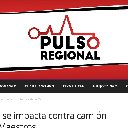
RONANGO
CUAUTLANCINGO
TEXMELUCAN
HUEJOTZINGO
P
ntra camión que transportaba Maestros
r se impacta contra camión
 Maestros