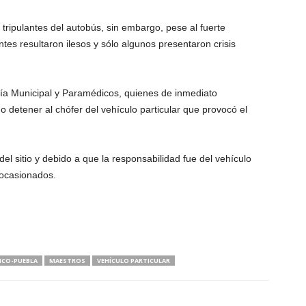
tripulantes del autobús, sin embargo, pese al fuerte
tes resultaron ilesos y sólo algunos presentaron crisis
licía Municipal y Paramédicos, quienes de inmediato
o detener al chófer del vehículo particular que provocó el
el sitio y debido a que la responsabilidad fue del vehículo
 ocasionados.
ICO-PUEBLA
MAESTROS
VEHÍCULO PARTICULAR