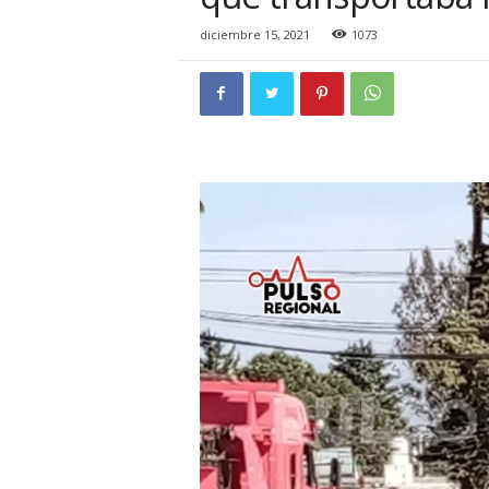
i
o
diciembre 15, 2021
1073
n
a
l