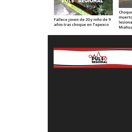
Choque
muerto
Fallece joven de 20 y niño de 9
lesion
años tras choque en Tepexco
Miahua