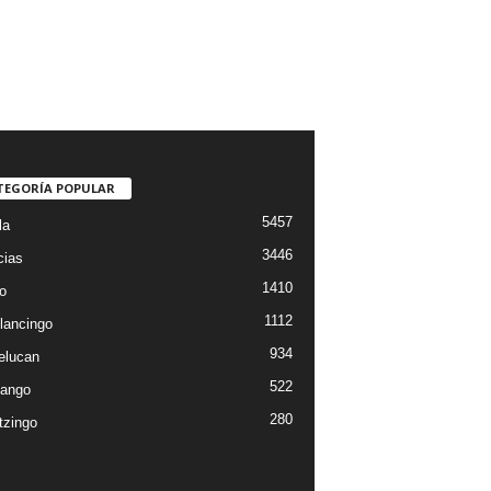
TEGORÍA POPULAR
5457
la
3446
cias
1410
o
1112
lancingo
934
elucan
522
ango
280
tzingo