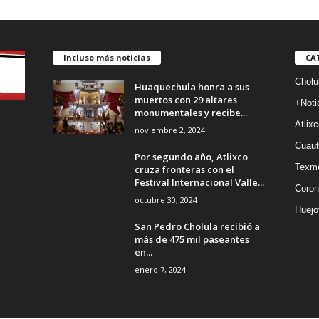
Incluso más noticias
CA
Cholu
Huaquechula honra a sus
muertos con 29 altares
+Noti
monumentales y recibe...
Atlixc
noviembre 2, 2024
Cuaut
Por segundo año, Atlixco
Texm
cruza fronteras con el
Festival Internacional Valle...
Coron
octubre 30, 2024
Huejo
San Pedro Cholula recibió a
más de 475 mil paseantes
en...
enero 7, 2024