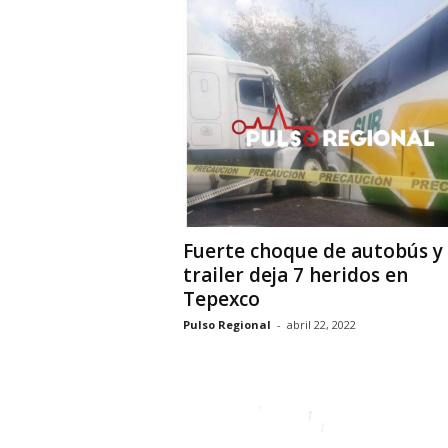
i
o
n
a
l
Fuerte choque de autobús y
trailer deja 7 heridos en
Tepexco
Pulso Regional
-
abril 22, 2022