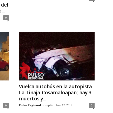
 del
..
0
Vuelca autobús en la autopista
La Tinaja-Cosamaloapan; hay 3
muertos y...
Pulso Regional
-
septiembre 17, 2019
0
0