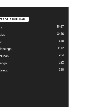
TEGORÍA POPULAR
5457
la
3446
cias
1410
o
1112
lancingo
934
elucan
522
ango
280
tzingo