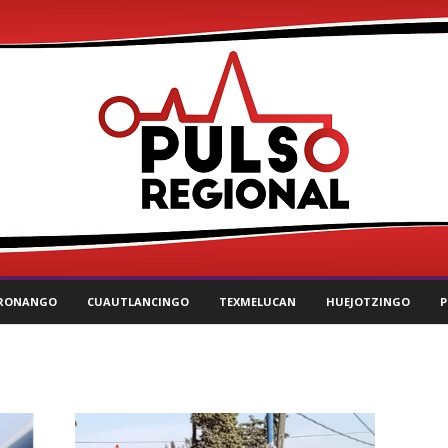
RONANGO
CUAUTLANCINGO
TEXMELUCAN
HUEJOTZINGO
P