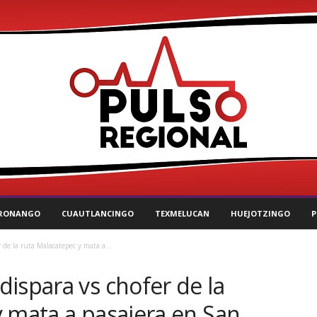
RONANGO
CUAUTLANCINGO
TEXMELUCAN
HUEJOTZINGO
P
de la ruta Malacatepec y mata a...
ispara vs chofer de la
y mata a pasajera en San