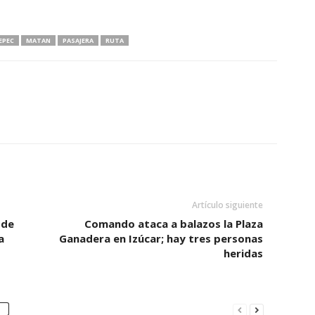
EPEC
MATAN
PASAJERA
RUTA
Artículo siguiente
 de
Comando ataca a balazos la Plaza
a
Ganadera en Izúcar; hay tres personas
heridas