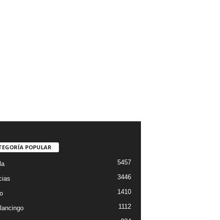
TEGORÍA POPULAR
5457
la
3446
cias
1410
o
1112
lancingo