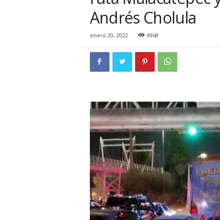
i
Andrés Cholula
o
n
a
enero 20, 2022
6968
l