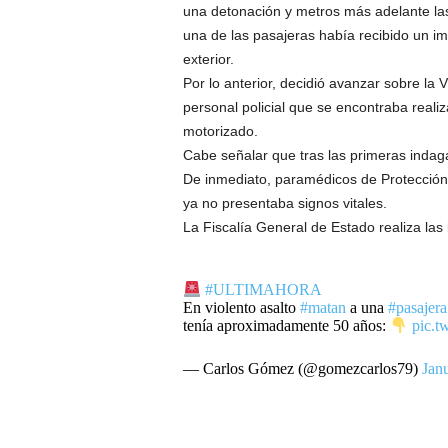
una detonación y metros más adelante la
una de las pasajeras había recibido un i
exterior.
Por lo anterior, decidió avanzar sobre la V
personal policial que se encontraba reali
motorizado.
Cabe señalar que tras las primeras indaga
De inmediato, paramédicos de Protección C
ya no presentaba signos vitales.
La Fiscalía General de Estado realiza las
#ULTIMAHORA
En violento asalto
#matan
a una
#pasajera
tenía aproximadamente 50 años:
pic.t
— Carlos Gómez (@gomezcarlos79)
Jan