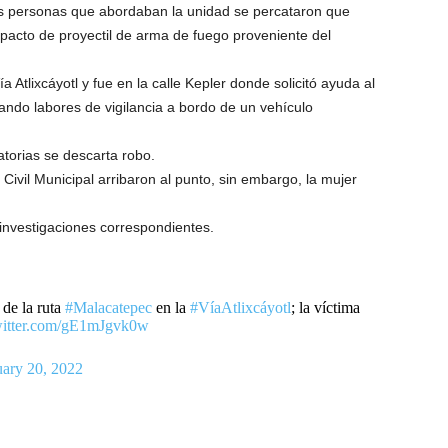
s personas que abordaban la unidad se percataron que
mpacto de proyectil de arma de fuego proveniente del
ía Atlixcáyotl y fue en la calle Kepler donde solicitó ayuda al
zando labores de vigilancia a bordo de un vehículo
torias se descarta robo.
ivil Municipal arribaron al punto, sin embargo, la mujer
 investigaciones correspondientes.
de la ruta
#Malacatepec
en la
#VíaAtlixcáyotl
; la víctima
witter.com/gE1mJgvk0w
uary 20, 2022