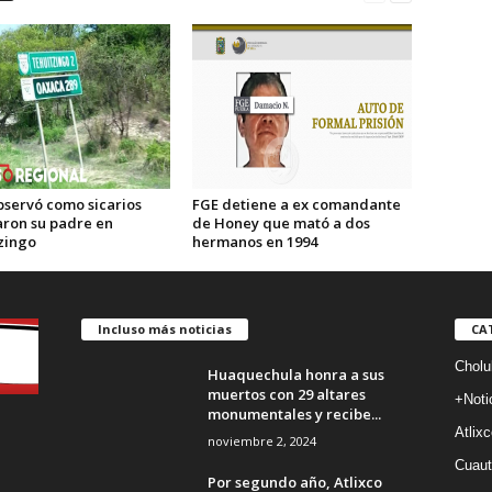
bservó como sicarios
FGE detiene a ex comandante
aron su padre en
de Honey que mató a dos
zingo
hermanos en 1994
Incluso más noticias
CA
Cholu
Huaquechula honra a sus
muertos con 29 altares
+Noti
monumentales y recibe...
Atlixc
noviembre 2, 2024
Cuaut
Por segundo año, Atlixco