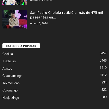
San Pedro Cholula recibió a más de 475 mil
paseantes en...
enero 7, 2024
CATEGORÍA POPULAR
5457
Cholula
3446
+Noticias
1410
Atlixco
1112
Cuautlancingo
934
Texmelucan
522
Coronango
280
Huejotzingo