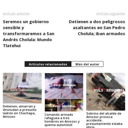
Artículo anterior
Artículo siguiente
Seremos un gobierno
Detienen a dos peligrosos
sensible y
asaltantes en San Pedro
transformaremos a San
Cholula; iban armados
Andrés Cholula: Mundo
Tlatehui
Artículos relacionados
Más del autor
Detienen, amarran y
desnudan a presunto
ladrón en Chachapa,
Sobrino del alcalde de
Comando armado
Amozoc
Amozoc provoca
rafaguea a tres
accidente…
hombres en Amozoc y
presuntamente estaba
quema automóvil
ebrio