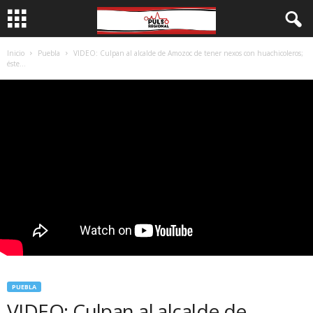
Inicio
Puebla
VIDEO: Culpan al alcalde de Amozoc de tener nexos con huachicoleros;
éste...
PUEBLA
VIDEO: Culpan al alcalde de