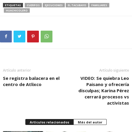
ETIQUETAS
CUERPOS
EJECUCIONES
EL TACUBAYO
FAMILIARES
HUACHICOLERO
Artículo anterior
Artículo siguiente
Se registra balacera en el
VIDEO: Se quiebra Leo
centro de Atlixco
Paisano y ofrecería
disculpas; Karina Pérez
cerrará procesos vs
activistas
Artículos relacionados
Más del autor