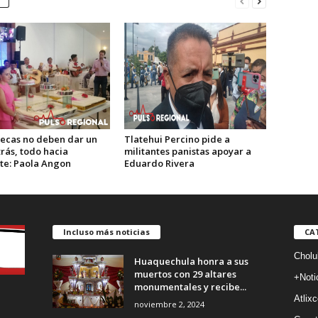
tecas no deben dar un
Tlatehui Percino pide a
rás, todo hacia
militantes panistas apoyar a
te: Paola Angon
Eduardo Rivera
Incluso más noticias
CA
Cholu
Huaquechula honra a sus
muertos con 29 altares
+Noti
monumentales y recibe...
Atlixc
noviembre 2, 2024