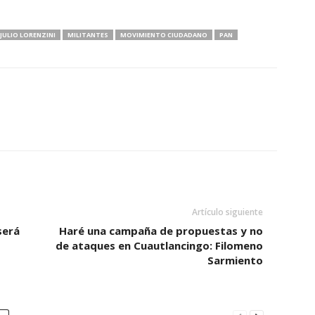
JULIO LORENZINI
MILITANTES
MOVIMIENTO CIUDADANO
PAN
Artículo siguiente
será
Haré una campaña de propuestas y no
de ataques en Cuautlancingo: Filomeno
Sarmiento