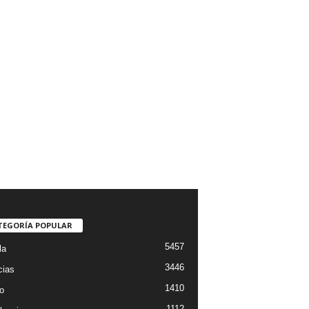
TEGORÍA POPULAR
5457
la
3446
cias
1410
o
1112