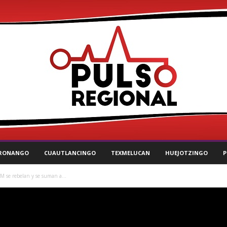
RONANGO
CUAUTLANCINGO
TEXMELUCAN
HUEJOTZINGO
P
M se rebelan y se suman a...