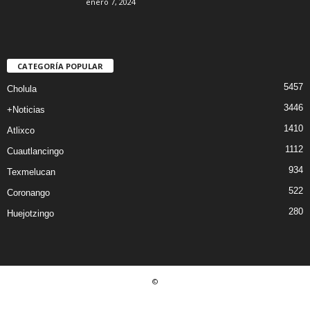
enero 7, 2024
CATEGORÍA POPULAR
5457
Cholula
3446
+Noticias
1410
Atlixco
1112
Cuautlancingo
934
Texmelucan
522
Coronango
280
Huejotzingo
©