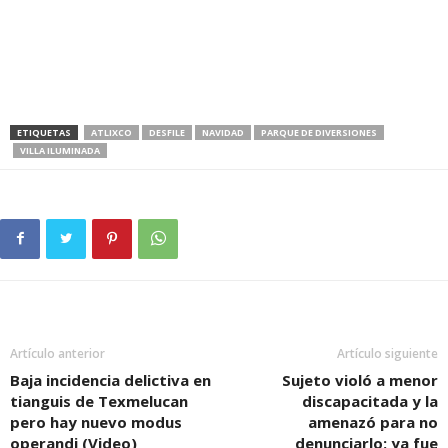
ETIQUETAS
ATLIXCO
DESFILE
NAVIDAD
PARQUE DE DIVERSIONES
VILLA ILUMINADA
Artículo anterior
Artículo siguiente
Baja incidencia delictiva en
Sujeto violó a menor
tianguis de Texmelucan
discapacitada y la
pero hay nuevo modus
amenazó para no
operandi (Video)
denunciarlo; ya fue