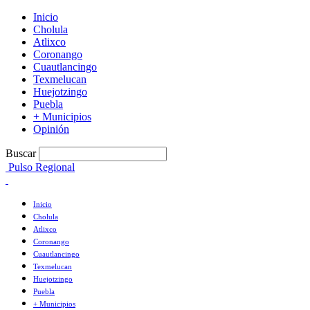
Inicio
Cholula
Atlixco
Coronango
Cuautlancingo
Texmelucan
Huejotzingo
Puebla
+ Municipios
Opinión
Buscar
Pulso Regional
Inicio
Cholula
Atlixco
Coronango
Cuautlancingo
Texmelucan
Huejotzingo
Puebla
+ Municipios