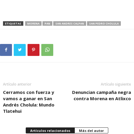
ETIQUETAS
MORENA
PAN
SAN ANDRES CALPAN
SAN PEDRO CHOLULA
Artículo anterior
Artículo siguiente
Cerramos con fuerza y
Denuncian campaña negra
vamos a ganar en San
contra Morena en Atlixco
Andrés Cholula: Mundo
Tlatehui
Artículos relacionados
Más del autor