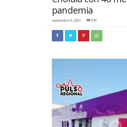
i
pandemia
o
n
a
septiembre 9, 2021
970
l