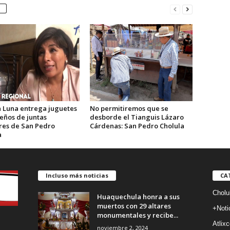
 Luna entrega juguetes
No permitiremos que se
eños de juntas
desborde el Tianguis Lázaro
ares de San Pedro
Cárdenas: San Pedro Cholula
a
Incluso más noticias
CA
Cholu
Huaquechula honra a sus
muertos con 29 altares
+Noti
monumentales y recibe...
Atlixc
noviembre 2, 2024