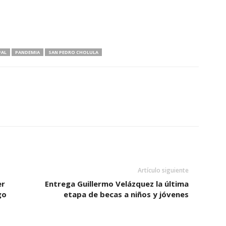
PAL
PANDEMIA
SAN PEDRO CHOLULA
Artículo siguiente
er
Entrega Guillermo Velázquez la última
go
etapa de becas a niños y jóvenes