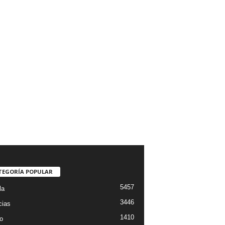
TEGORÍA POPULAR
5457
la
3446
cias
1410
o