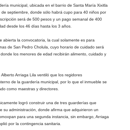
ría municipal, ubicada en el barrio de Santa María Xixitla
0 de septiembre, donde sólo habrá cupo para 40 niños por
 inscripción será de 500 pesos y un pago semanal de 400
ad desde los 46 días hasta los 3 años.
e abierta la convocatoria, la cual solamente es para
inas de San Pedro Cholula, cuyo horario de cuidado será
, donde los menores de edad recibirán alimento, cuidado y
 Alberto Arriaga Lila ventiló que los regidores
erno de la guardería municipal, por lo que el inmueble se
ado como maestras y directores.
nicamente logró construir una de tres guarderías que
de su administración, donde afirma que adquirieron un
 Momoxpan para una segunda instancia, sin embargo, Arriaga
lió por la contingencia sanitaria.