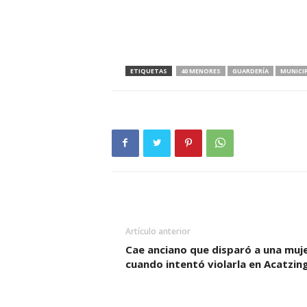
ETIQUETAS
40 MENORES
GUARDERÍA
MUNICI
Artículo anterior
Cae anciano que disparó a una muj
cuando intentó violarla en Acatzin