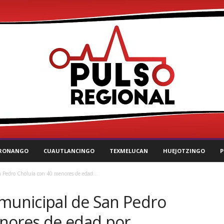
RONANGO
CUAUTLANCINGO
TEXMELUCAN
HUEJOTZINGO
P
 Pedro Cholula con 40 menores de edad...
 municipal de San Pedro
nores de edad por