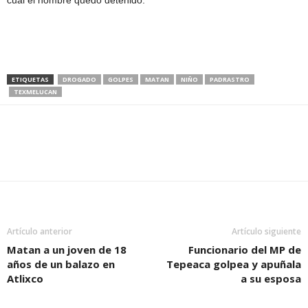
cual el hombre quedó detenido.
ETIQUETAS
DROGADO
GOLPES
MATAN
NIÑO
PADRASTRO
TEXMELUCAN
Artículo anterior
Artículo siguiente
Matan a un joven de 18
Funcionario del MP de
años de un balazo en
Tepeaca golpea y apuñala
Atlixco
a su esposa