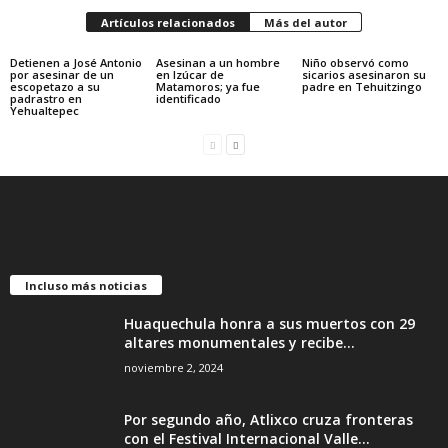
Artículos relacionados
Más del autor
Detienen a José Antonio
Asesinan a un hombre
Niño observó como
por asesinar de un
en Izúcar de
sicarios asesinaron su
escopetazo a su
Matamoros; ya fue
padre en Tehuitzingo
padrastro en
identificado
Yehualtepec
Incluso más noticias
Huaquechula honra a sus muertos con 29
altares monumentales y recibe...
noviembre 2, 2024
Por segundo año, Atlixco cruza fronteras
con el Festival Internacional Valle...