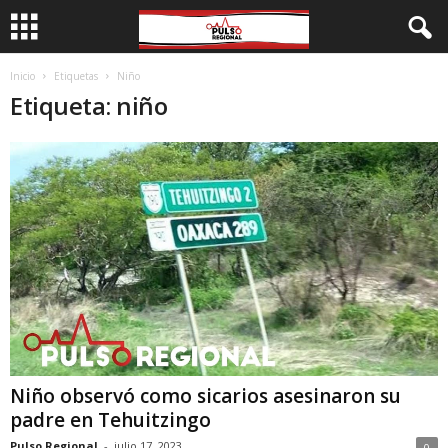
Inicio
Etiquetas
Niño
Etiqueta: niño
Niño observó como sicarios asesinaron su
padre en Tehuitzingo
Pulso Regional
-
julio 17, 2023
0