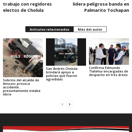
trabajo con regidores
lidera peligrosa banda en
electos de Cholula
Palmarito Tochapan
Artículos relacionados
Más del autor
Confirma Edmundo
San Andrés Cholula
Tlatehui encargadas de
brindará apoyo a
despacho en tres áreas
policías que fueron
agredidas
Sobrino del alcalde de
Amozoc provoca
accidente…
presuntamente estaba
ebrio