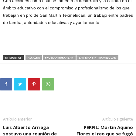
Con acciones como esta se fomenta el desarrollo y la calidad en el
ámbito educativo con el compromiso y profesionalismo de los que
trabajan en pro de San Martín Texmelucan, un trabajo entre padres
de familia, autoridades educativas y ayuntamiento.
ETIQUETAS
ALCALDE
FROYLAN BARRAGAN
SAN MARTIN TEXMELUCAN
Artículo anterior
Artículo siguiente
Luis Alberto Arriaga
PERFIL: Martín Aquino
sostuvo una reunión de
Flores el reo que se fugó