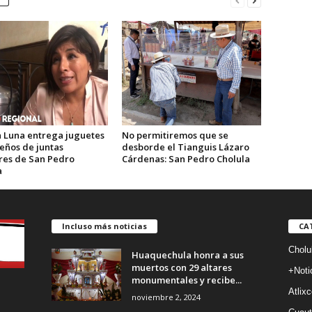
 Luna entrega juguetes
No permitiremos que se
eños de juntas
desborde el Tianguis Lázaro
ares de San Pedro
Cárdenas: San Pedro Cholula
a
Incluso más noticias
CA
Cholu
Huaquechula honra a sus
muertos con 29 altares
+Noti
monumentales y recibe...
Atlixc
noviembre 2, 2024