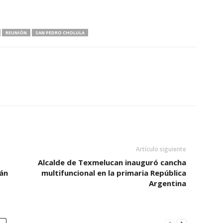
REUNIÓN
SAN PEDRO CHOLULA
Artículo siguiente
Alcalde de Texmelucan inauguró cancha
án
multifuncional en la primaria República
Argentina