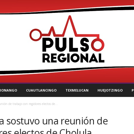
RONANGO
CUAUTLANCINGO
TEXMELUCAN
HUEJOTZINGO
P
nión de trabajo con regidores electos de...
ga sostuvo una reunión de
res electos de Cholula