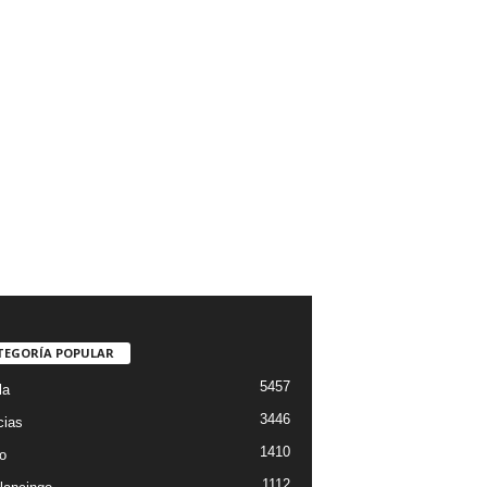
TEGORÍA POPULAR
5457
la
3446
cias
1410
o
1112