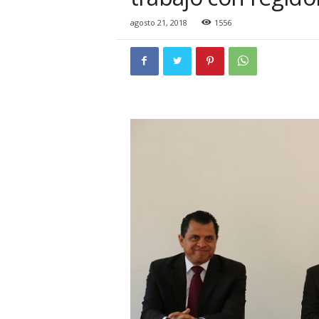
i
o
agosto 21, 2018
1556
n
a
l