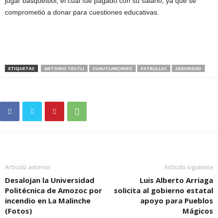
jugar básquetbol, el cual fue pagado con su salario, ya que se
comprometió a donar para cuestiones educativas.
ETIQUETAS
ANTONIO TEUTLI
CUAUTLANCINGO
PATRULLAS
SEGURIDAD
Artículo anterior
Artículo siguiente
Desalojan la Universidad
Luis Alberto Arriaga
Politécnica de Amozoc por
solicita al gobierno estatal
incendio en La Malinche
apoyo para Pueblos
(Fotos)
Mágicos