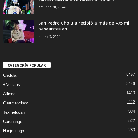
octubre 30, 2024
San Pedro Cholula recibió a más de 475 mil
paseantes en...
enero 7, 2024
CATEGORÍA POPULAR
5457
Cholula
3446
+Noticias
1410
Atlixco
1112
Cuautlancingo
934
Texmelucan
522
Coronango
280
Huejotzingo