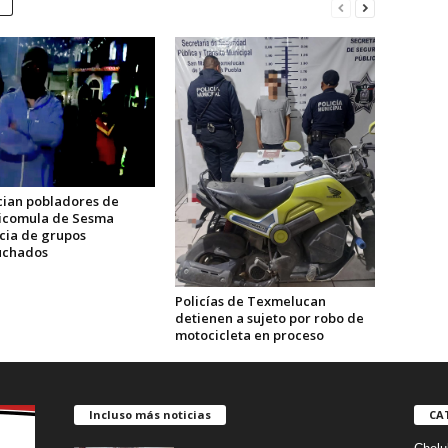
ian pobladores de
icomula de Sesma
cia de grupos
uchados
Policías de Texmelucan
detienen a sujeto por robo de
motocicleta en proceso
Incluso más noticias
CA