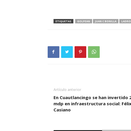
ETIQUETAS
GOLPEAN
JUAN C BONILLA
LADRO
Artículo anterior
En Cuautlancingo se han invertido 
mdp en infraestructura social: Féli
Casiano