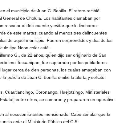
n el municipio de Juan C. Bonilla. El ratero recibió
l General de Cholula. Los habitantes clamaban por
ron rescatar al delincuente y evitar que lo lincharan.
tarde de este martes, cuando al menos tres delincuentes
ales de aquel municipio. Fueron sorprendidos y dos de los
ulo tipo Neon color café.
llermo G., de 22 años, quien dijo ser originario de San
Jerónimo Tecuanipan, fue capturado por los pobladores.
l lugar cerca de cien personas, los cuales amagaban con
a policía de Juan C. Bonilla emitió la alerta y solicitó
s, Cuautlancingo, Coronango, Huejotzingo, Ministeriales
Estatal, entre otros, se sumaron y prepararon un operativo
aron al nosocomio antes mencionado. Cabe señalar que la
uncia ante el Ministerio Público del C-5.