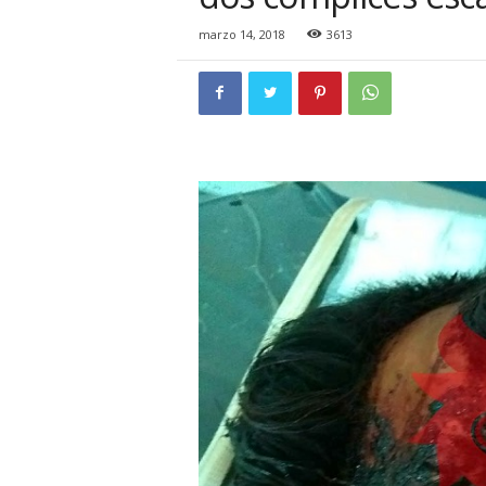
i
o
marzo 14, 2018
3613
n
a
l