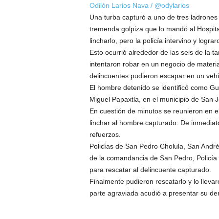
Odilón Larios Nava / @odylarios
Una turba capturó a uno de tres ladrones e
tremenda golpiza que lo mandó al Hospita
lincharlo, pero la policía intervino y logra
Esto ocurrió alrededor de las seis de la 
intentaron robar en un negocio de materi
delincuentes pudieron escapar en un vehíc
El hombre detenido se identificó como Gui
Miguel Papaxtla, en el municipio de San 
En cuestión de minutos se reunieron en e
linchar al hombre capturado. De inmediato l
refuerzos.
Policías de San Pedro Cholula, San André
de la comandancia de San Pedro, Policía 
para rescatar al delincuente capturado.
Finalmente pudieron rescatarlo y lo llev
parte agraviada acudió a presentar su den