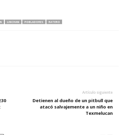
N
LINCHAN
POBLADORES
RATERO
Artículo siguiente
230
Detienen al dueño de un pitbull que
x
atacó salvajemente a un niño en
Texmelucan