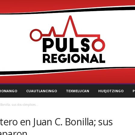
RONANGO
CUAUTLANCINGO
TEXMELUCAN
HUEJOTZINGO
P
Bonilla; sus dos cómplices...
tero en Juan C. Bonilla; sus
aparon