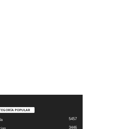
TEGORÍA POPULAR
5457
la
3446
cias