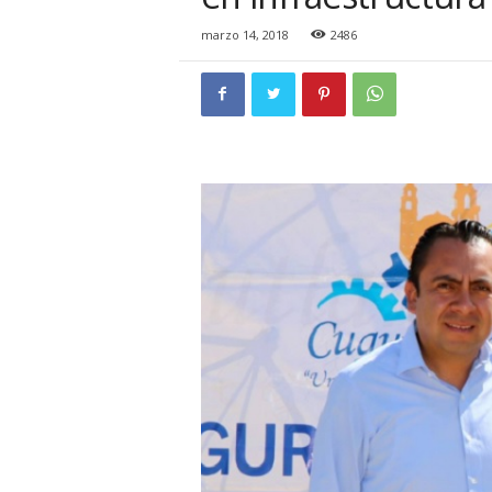
i
o
marzo 14, 2018
2486
n
a
l