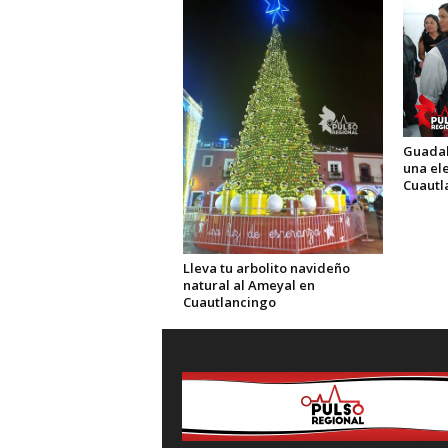
Guadal
una el
Cuautl
Lleva tu arbolito navideño
natural al Ameyal en
Cuautlancingo