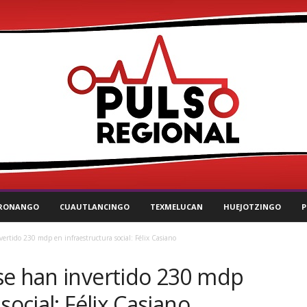
RONANGO
CUAUTLANCINGO
TEXMELUCAN
HUEJOTZINGO
P
rtido 230 mdp en infraestructura social: Félix Casiano
se han invertido 230 mdp
social: Félix Casiano