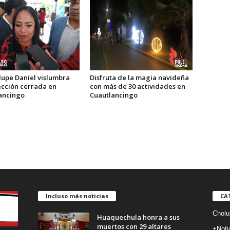
Disfruta de la magia navideña
upe Daniel vislumbra
con más de 30 actividades en
ección cerrada en
Cuautlancingo
ancingo
Incluso más noticias
CA
Cholu
Huaquechula honra a sus
muertos con 29 altares
+Noti