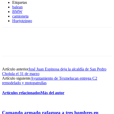
Etiquetas
balean
BMW
camioneta
Huejotzingo
Artículo anterior
José Juan Espinosa deja la alcaldía de San Pedro
Cholula el 31 de marzo
Artículo siguiente
Ayuntamiento de Texmelucan entrega C2
remodelado y motopatrullas
Artículos relacionados
Más del autor
Comando armado rafaguea a tres hombres en