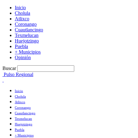
Inicio
Cholula
Atlixco
Coronango
Cuautlancingo
Texmelucan
Huejotzingo
Puebla
+ Municipios
Opinión
Buscar
Pulso Regional
Inicio
Cholula
Atlixco
Coronango
Cuautlancingo
Texmelucan
Huejotzingo
Puebla
+ Municipios