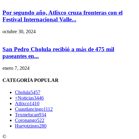
Por segundo año, Atlixco cruza fronteras con el
Festival Internacional Valle...
octubre 30, 2024
San Pedro Cholula recibió a más de 475 mil
paseantes en...
enero 7, 2024
CATEGORÍA POPULAR
Cholula
5457
+Noticias
3446
Atlixco
1410
Cuautlancingo
1112
Texmelucan
934
Coronango
522
Huejotzingo
280
©