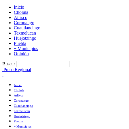
Inicio
Cholula
Atlixco
Coronango
Cuautlancingo
Texmelucan
Huejotzingo
Puebla
+ Municipios
Opinión
Buscar
Pulso Regional
Inicio
Cholula
Atlixco
Coronango
Cuautlancingo
Texmelucan
Huejotzingo
Puebla
+ Municipios