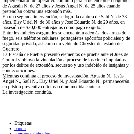
implementaron un operativo conjunto para la detención en flagrancia
de Agustín N. de 27 años y Jesús Ángel N. de 25 años cuando
pretendían cobrar una extorsión más.
En una segunda intervención, se logró la captura de Saúl N. de 33
años, Elsy Uriel N. de 30 años y José Eduardo N. de 29 años, en
posesión de $30,000 entregados como pago exigido.
Entre los indicios asegurados se encuentran además, dos armas de
fuego, seis teléfonos celulares, portagafetes apócrifos policiales y de
seguridad privada, así como un vehículo Chrysler del estado de
Guerrero.
La Fiscalía de Puebla presentó elementos de prueba ante el Juez de
Control y obtuvo la vinculación a proceso de los cinco imputados
por los delitos de extorsión, secuestro y uso indebido de insignias y
condecoraciones.
Mientras continúa el proceso de investigación, Agustín N., Jesús
Ángel N., Saúl N., Elsy Uriel N. y José Eduardo N., permanecerán
en prisión preventiva oficiosa como medida cautelar.
La investigación continúa.
Etiquetas
banda
cuerpos calcinados