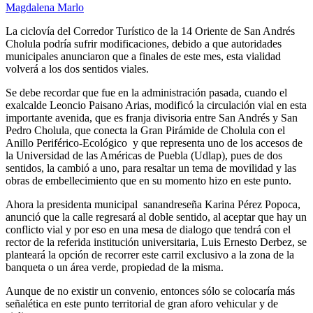
Magdalena Marlo
La ciclovía del Corredor Turístico de la 14 Oriente de San Andrés
Cholula podría sufrir modificaciones, debido a que autoridades
municipales anunciaron que a finales de este mes, esta vialidad
volverá a los dos sentidos viales.
Se debe recordar que fue en la administración pasada, cuando el
exalcalde Leoncio Paisano Arias, modificó la circulación vial en esta
importante avenida, que es franja divisoria entre San Andrés y San
Pedro Cholula, que conecta la Gran Pirámide de Cholula con el
Anillo Periférico-Ecológico y que representa uno de los accesos de
la Universidad de las Américas de Puebla (Udlap), pues de dos
sentidos, la cambió a uno, para resaltar un tema de movilidad y las
obras de embellecimiento que en su momento hizo en este punto.
Ahora la presidenta municipal sanandreseña Karina Pérez Popoca,
anunció que la calle regresará al doble sentido, al aceptar que hay un
conflicto vial y por eso en una mesa de dialogo que tendrá con el
rector de la referida institución universitaria, Luis Ernesto Derbez, se
planteará la opción de recorrer este carril exclusivo a la zona de la
banqueta o un área verde, propiedad de la misma.
Aunque de no existir un convenio, entonces sólo se colocaría más
señalética en este punto territorial de gran aforo vehicular y de