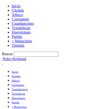
Inicio
Cholula
Atlixco
Coronango
Cuautlancingo
Texmelucan
Huejotzingo
Puebla
+ Municipios
Opinión
Buscar
Pulso Regional
Inicio
Cholula
Atlixco
Coronango
Cuautlancingo
Texmelucan
Huejotzingo
Puebla
+ Municipios