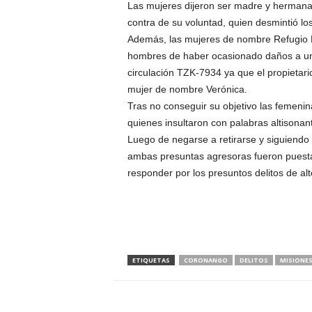
Las mujeres dijeron ser madre y hermana
contra de su voluntad, quien desmintió los 
Además, las mujeres de nombre Refugio N.
hombres de haber ocasionado daños a un 
circulación TZK-7934 ya que el propietario
mujer de nombre Verónica.
Tras no conseguir su objetivo las femenin
quienes insultaron con palabras altisona
Luego de negarse a retirarse y siguiendo 
ambas presuntas agresoras fueron puestas
responder por los presuntos delitos de al
ETIQUETAS
CORONANGO
DELITOS
MISIONES