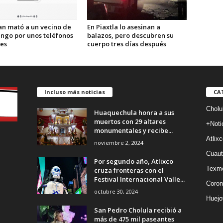
an mató a un vecino de
En Piaxtla lo asesinan a
ngo por unos teléfonos
balazos, pero descubren su
res
cuerpo tres días después
Incluso más noticias
CA
Cholu
Huaquechula honra a sus
muertos con 29 altares
+Noti
monumentales y recibe...
Atlixc
noviembre 2, 2024
Cuaut
Por segundo año, Atlixco
Texm
cruza fronteras con el
Festival Internacional Valle...
Coron
octubre 30, 2024
Huejo
San Pedro Cholula recibió a
más de 475 mil paseantes