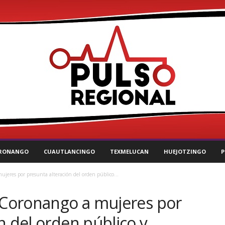
RONANGO
CUAUTLANCINGO
TEXMELUCAN
HUEJOTZINGO
P
ujeres por presunta alteración del orden público...
e Coronango a mujeres por
n del orden público y