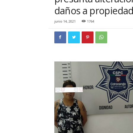
i
daños a propiedad
o
n
a
junio 14, 2021
1764
l