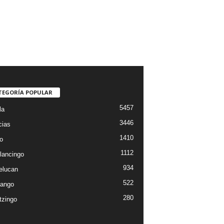
TEGORÍA POPULAR
5457
la
3446
cias
1410
o
1112
lancingo
934
elucan
522
ango
280
tzingo