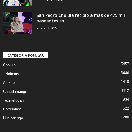
San Pedro Cholula recibió a más de 475 mil
paseantes en...
enero 7, 2024
CATEGORÍA POPULAR
5457
Cholula
3446
+Noticias
1410
Atlixco
1112
Cuautlancingo
934
Texmelucan
522
Coronango
280
Huejotzingo