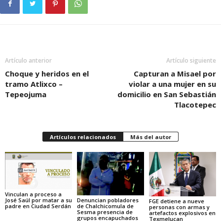
Artículo anterior
Artículo siguiente
Choque y heridos en el
Capturan a Misael por
tramo Atlixco –
violar a una mujer en su
Tepeojuma
domicilio en San Sebastián
Tlacotepec
Artículos relacionados
Más del autor
Vinculan a proceso a
Denuncian pobladores
José Saúl por matar a su
FGE detiene a nueve
de Chalchicomula de
padre en Ciudad Serdán
personas con armas y
Sesma presencia de
artefactos explosivos en
grupos encapuchados
Texmelucan