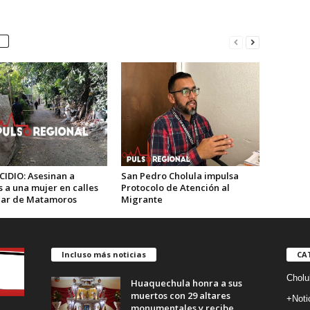
CIDIO: Asesinan a
San Pedro Cholula impulsa
 a una mujer en calles
Protocolo de Atención al
car de Matamoros
Migrante
Incluso más noticias
CA
Cholu
Huaquechula honra a sus
muertos con 29 altares
+Noti
monumentales y recibe...