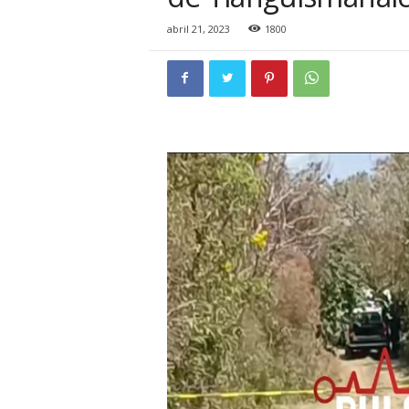
i
o
abril 21, 2023
1800
n
a
l