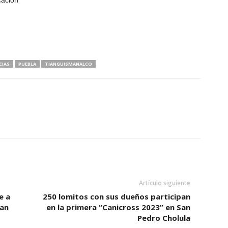
cación
CIAS
PUEBLA
TIANGUISMANALCO
Artículo siguiente
e a
250 lomitos con sus dueños participan
San
en la primera “Canicross 2023” en San
Pedro Cholula