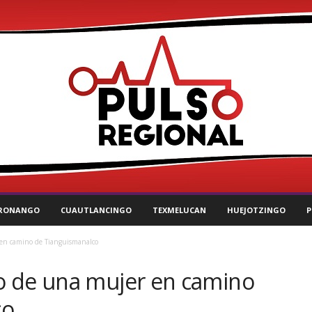
RONANGO
CUAUTLANCINGO
TEXMELUCAN
HUEJOTZINGO
P
en camino de Tianguismanalco
o de una mujer en camino
co