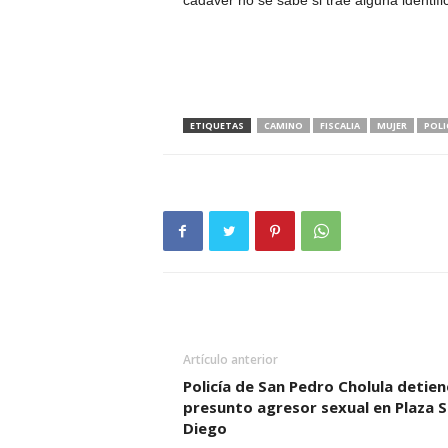
cadáver no se sabe si trae alguna identifi
ETIQUETAS
CAMINO
FISCALIA
MUJER
POLI
Artículo anterior
Policía de San Pedro Cholula detien
presunto agresor sexual en Plaza 
Diego