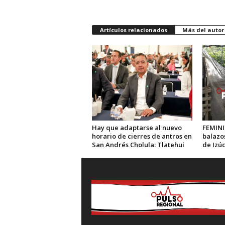
Artículos relacionados
Más del autor
Hay que adaptarse al nuevo
FEMINI
horario de cierres de antros en
balazos
San Andrés Cholula: Tlatehui
de Izú