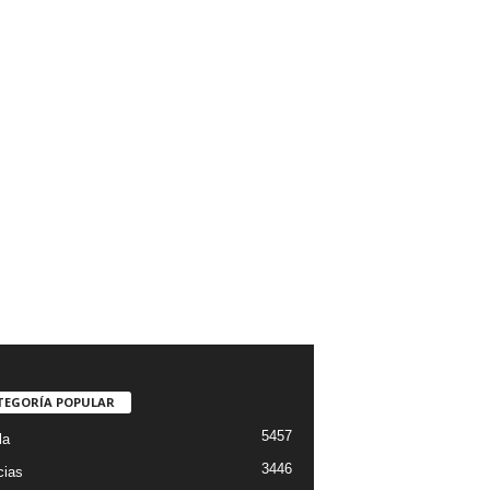
TEGORÍA POPULAR
5457
la
3446
cias