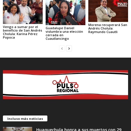
Morena recuperará San
Vengo a sumar por el
Guadalupe Daniel
Andrés Cholula:
beneficio de San Andrés
vislumbra una elección
Raymundo Cuautli
Cholula: Karina Pérez
cerrada en
Popoca
Cuautlancingo
Incluso más noticias
Huaquechula honra a sus muertos con 29