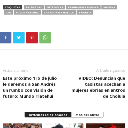
ETIQUETAS
ENCUESTAS
ENTREVISTA
KARINA PEREZ POPOCA
MORENA
PAN
PULSO REGIONAL
SAN ANDRES CHOLULA
TRIUNFO
Artículo anterior
Artículo siguiente
Este próximo 1ro de julio
VIDEO: Denuncian que
le daremos a San Andrés
taxistas acechan a
un rumbo con visión de
mujeres ebrias en antros
futuro: Mundo Tlatehui
de Cholula
Artículos relacionados
Más del autor