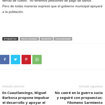
tierras de cultivo, “no tenemos peticiones de pago de daños”.
Pero de todas maneras expresó que el gobierno municipal apoyará
a la población.
ETIQUETAS
FELIX CASIANO
REUNIÓN
VOLKSWAGEN
Artículo anterior
Artículo siguiente
En Cuautlancingo, Miguel
No caeré en la guerra sucia
Barbosa propone impulsar
y seguiré con propuestas:
el desarrollo y apoyar el
Filomeno Sarmiento