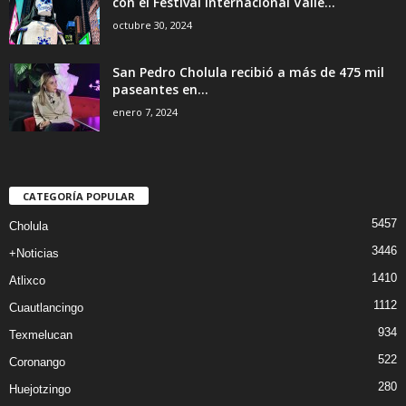
con el Festival Internacional Valle...
octubre 30, 2024
San Pedro Cholula recibió a más de 475 mil
paseantes en...
enero 7, 2024
CATEGORÍA POPULAR
5457
Cholula
3446
+Noticias
1410
Atlixco
1112
Cuautlancingo
934
Texmelucan
522
Coronango
280
Huejotzingo