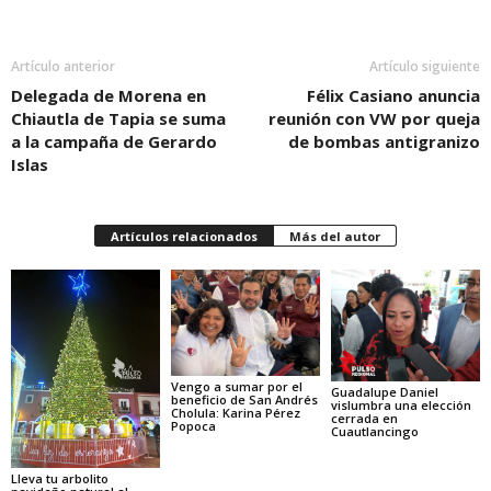
Artículo anterior
Artículo siguiente
Delegada de Morena en
Félix Casiano anuncia
Chiautla de Tapia se suma
reunión con VW por queja
a la campaña de Gerardo
de bombas antigranizo
Islas
Artículos relacionados
Más del autor
Vengo a sumar por el
Guadalupe Daniel
beneficio de San Andrés
vislumbra una elección
Cholula: Karina Pérez
cerrada en
Popoca
Cuautlancingo
Lleva tu arbolito