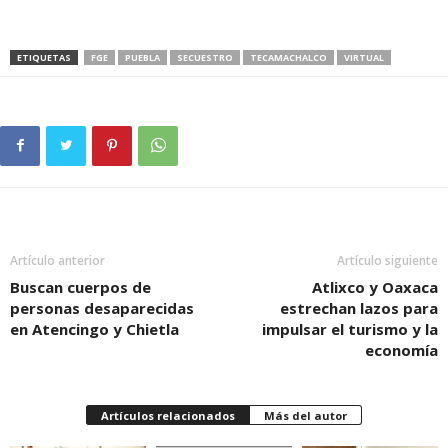
ETIQUETAS
FGE
PUEBLA
SECUESTRO
TECAMACHALCO
VIRTUAL
Artículo anterior
Artículo siguiente
Buscan cuerpos de
Atlixco y Oaxaca
personas desaparecidas
estrechan lazos para
en Atencingo y Chietla
impulsar el turismo y la
economía
Artículos relacionados
Más del autor