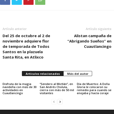
Artículo anterior
Artículo siguiente
Del 25 de octubre al 2 de
Alistan campaña de
noviembre adquiere flor
“Abrigando Sueños” en
de temporada de Todos
Cuautlancingo
Santos en la plazuela
Santa Rita, en Atlixco
Artículos relacionados
Más del autor
Disfruta de la magia
“Sendero al Mictlán”, en
Día de Muertos: A Doña
navideña con más de 30
San Andrés Cholula,
Gloria le colocaron su
actividades en
cierra con más de 50 mil
remedio para cuando se
Cuautlancingo
visitantes
enojaba y hacía coraje