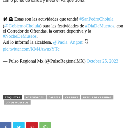
como punto de salida y meta el Parque Soria.
📹 🪦 Estas son las actividades que tendrá
#SanPedroCholula
(
@GobiernoCholula
) para las festividades de
#DíaDeMuertos
, con
el Corredor de Ofrendas, la carrera deportiva y la
#NocheDeMuseos
.
Así lo informó la alcaldesa,
@Paola_Angon
: 👇
pic.twitter.com/KM4AwuxYTc
— Pulso Regional Mx (@PulsoRegionalMX)
October 25, 2023
ETIQUETAS
ACTIVIDADES
CARRERA
CATRINES
DESFILE DE CATRINAS
DÍA DE MUERTOS