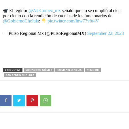
El regidor
@AleGomez_mx
señaló que no se cumplió al cien
por ciento con la rendición de cuentas de los funcionarios de
@GobiernoCholula
:
pic.twitter.com/Inw77vfu4V
— Pulso Regional Mx (@PulsoRegionalMX)
September 22, 2023
ETIQUETAS
ALEJANDRO GÓMEZ
COMPARECENCIAS
REGIDOR
SAN PEDRO CHOLULA