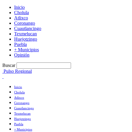
Inicio
Cholula
Atlixco
Coronango
Cuautlancingo
Texmelucan
Huejotzingo
Puebla
+ Municipios
Opinión
Buscar
Pulso Regional
Inicio
Cholula
Atlixco
Coronango
Cuautlancingo
Texmelucan
Huejotzingo
Puebla
+ Municipios