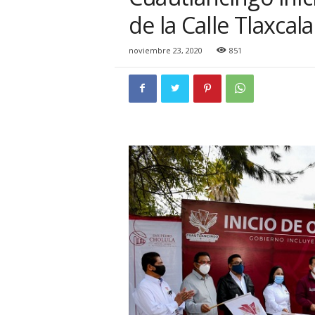
i
de la Calle Tlaxcala
o
n
a
noviembre 23, 2020
851
l