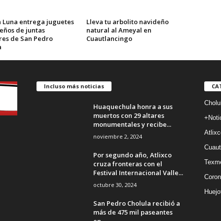
 Luna entrega juguetes
Lleva tu arbolito navideño
eños de juntas
natural al Ameyal en
ares de San Pedro
Cuautlancingo
a
Incluso más noticias
CA
Cholu
Huaquechula honra a sus
muertos con 29 altares
+Noti
monumentales y recibe...
Atlixc
noviembre 2, 2024
Cuaut
Por segundo año, Atlixco
Texm
cruza fronteras con el
Festival Internacional Valle...
Coron
octubre 30, 2024
Huejo
San Pedro Cholula recibió a
más de 475 mil paseantes
en...