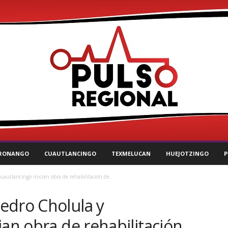
RONANGO
CUAUTLANCINGO
TEXMELUCAN
HUEJOTZINGO
P
autlancingo inician obra de rehabilitación de...
edro Cholula y
ian obra de rehabilitación