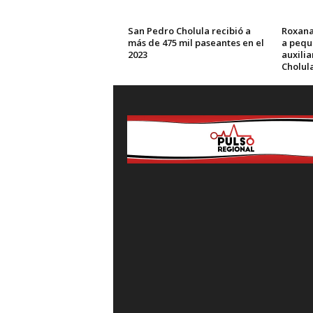
San Pedro Cholula recibió a
Roxana
más de 475 mil paseantes en el
a pequ
2023
auxili
Cholul