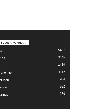
TEGORÍA POPULAR
5457
la
3446
cias
1410
o
1112
lancingo
934
elucan
522
ango
280
tzingo