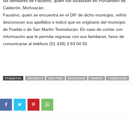
los familiares de Faustino, quien fue localizado en Puruándiro de
Calderón, Michoacán.
Faustino, quien se encuentra en el DIF de dicho municipio, refirió
desconocer sus apellidos e indicó que es originario del municipio
de Puebla o de San Martín Texmelucan. En caso de contar con
información que le permita regresar con sus familiares, favor de
comunicarse al teléfono (01 438) 3 83 04 50.
ETIQUETAS
ANCIANITO
FAUSTINO
MICHOACAN
PERDIDO
TEXMELUCAN