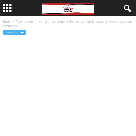
Inicio
Texmelucan
Hallan a ancianito de Texmelucan en Michoacán; piden apoyo para
localizar a...
TEXMELUCAN