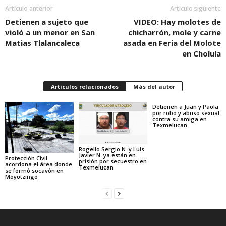
Artículo anterior
Artículo siguiente
Detienen a sujeto que
VIDEO: Hay molotes de
violó a un menor en San
chicharrón, mole y carne
Matias Tlalancaleca
asada en Feria del Molote
en Cholula
Artículos relacionados
Más del autor
Detienen a Juan y Paola
por robo y abuso sexual
contra su amiga en
Texmelucan
Rogelio Sergio N. y Luis
Javier N. ya están en
Protección Civil
prisión por secuestro en
acordona el área donde
Texmelucan
se formó socavón en
Moyotzingo