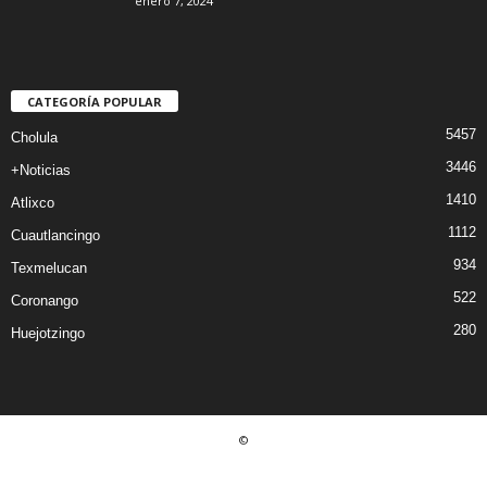
enero 7, 2024
CATEGORÍA POPULAR
5457
Cholula
3446
+Noticias
1410
Atlixco
1112
Cuautlancingo
934
Texmelucan
522
Coronango
280
Huejotzingo
©