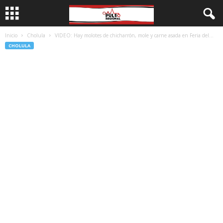
Inicio
Cholula
VIDEO: Hay molotes de chicharrón, mole y carne asada en Feria del...
CHOLULA