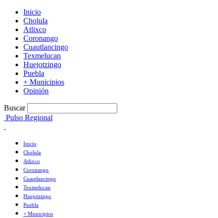
Inicio
Cholula
Atlixco
Coronango
Cuautlancingo
Texmelucan
Huejotzingo
Puebla
+ Municipios
Opinión
Buscar
Pulso Regional
Inicio
Cholula
Atlixco
Coronango
Cuautlancingo
Texmelucan
Huejotzingo
Puebla
+ Municipios