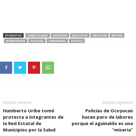
ETIQUETAS
ANGEL FLORES
ASESINAN
EJECUCION
EJECUTAN
MATAN
MUNICIPALES
POLICIAS
SAN MIGUEL
XOXTLA
Artículo anterior
Artículo siguiente
Humberto Uribe tomó
Policías de Ocoyucan
protesta a integrantes de
hacen paro de labores
la Red Estatal de
porque el aguinaldo es una
Municipios por la Salud
“miseria”